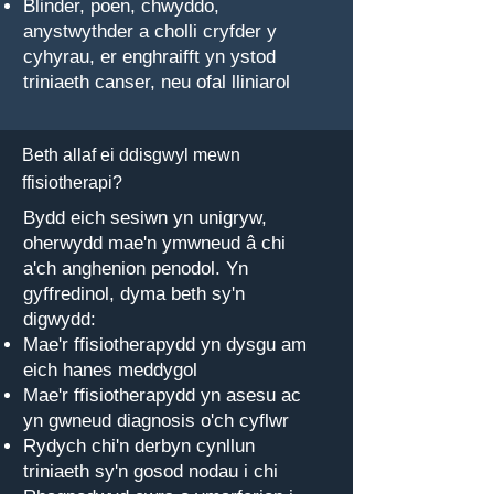
Blinder, poen, chwyddo,
anystwythder a cholli cryfder y
cyhyrau, er enghraifft yn ystod
triniaeth canser, neu ofal lliniarol
Beth allaf ei ddisgwyl mewn
ffisiotherapi?
Bydd eich sesiwn yn unigryw,
oherwydd mae'n ymwneud â chi
a'ch anghenion penodol. Yn
gyffredinol, dyma beth sy'n
digwydd:
Mae'r ffisiotherapydd yn dysgu am
eich hanes meddygol
Mae'r ffisiotherapydd yn asesu ac
yn gwneud diagnosis o'ch cyflwr
Rydych chi'n derbyn cynllun
triniaeth sy'n gosod nodau i chi