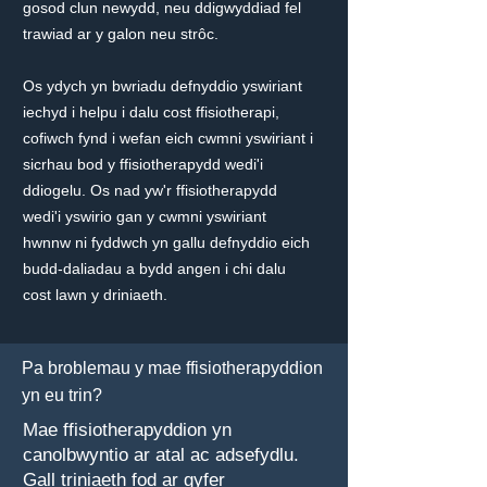
gosod clun newydd, neu ddigwyddiad fel
trawiad ar y galon neu strôc.
Os ydych yn bwriadu defnyddio yswiriant
iechyd i helpu i dalu cost ffisiotherapi,
cofiwch fynd i wefan eich cwmni yswiriant i
sicrhau bod y ffisiotherapydd wedi'i
ddiogelu. Os nad yw'r ffisiotherapydd
wedi'i yswirio gan y cwmni yswiriant
hwnnw ni fyddwch yn gallu defnyddio eich
budd-daliadau a bydd angen i chi dalu
cost lawn y driniaeth.
Pa broblemau y mae ffisiotherapyddion
yn eu trin?
Mae ffisiotherapyddion yn
canolbwyntio ar atal ac adsefydlu.
Gall triniaeth fod ar gyfer