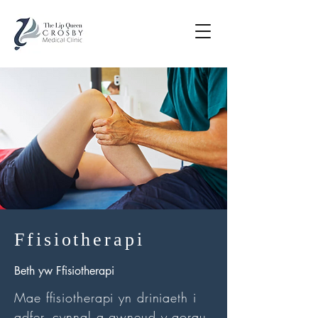
Ffisiotherapi
Beth yw Ffisiotherapi
Mae ffisiotherapi yn driniaeth i
adfer, cynnal a gwneud y gorau