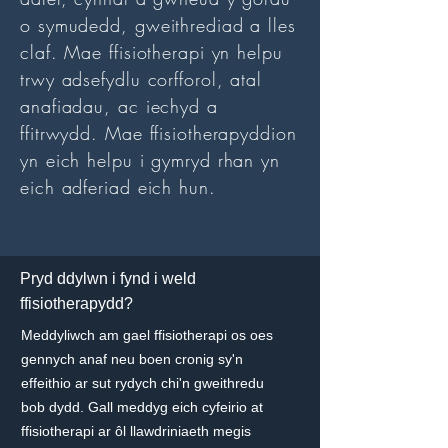
o symudedd, gweithrediad a lles
claf. Mae ffisiotherapi yn helpu
trwy adsefydlu corfforol, atal
anafiadau, ac iechyd a
ffitrwydd. Mae ffisiotherapyddion
yn eich helpu i gymryd rhan yn
eich adferiad eich hun.
Pryd ddylwn i fynd i weld
ffisiotherapydd?
Meddyliwch am gael ffisiotherapi os oes
gennych anaf neu boen cronig sy'n
effeithio ar sut rydych chi'n gweithredu
bob dydd. Gall meddyg eich cyfeirio at
ffisiotherapi ar ôl llawdriniaeth megis