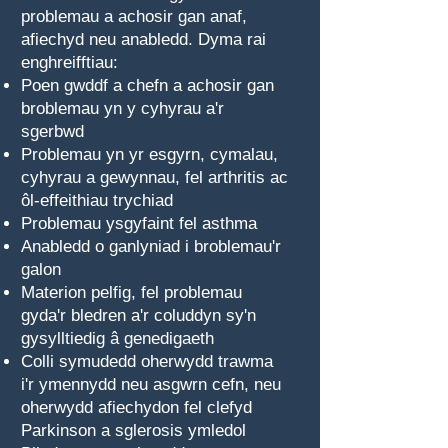
problemau a achosir gan anaf,
afiechyd neu anabledd. Dyma rai
enghreifftiau:
Poen gwddf a chefn a achosir gan
broblemau yn y cyhyrau a'r
sgerbwd
Problemau yn yr esgyrn, cymalau,
cyhyrau a gewynnau, fel arthritis ac
ôl-effeithiau trychiad
Problemau ysgyfaint fel asthma
Anabledd o ganlyniad i broblemau'r
galon
Materion pelfig, fel problemau
gyda'r bledren a'r coluddyn sy'n
gysylltiedig â genedigaeth
Colli symudedd oherwydd trawma
i'r ymennydd neu asgwrn cefn, neu
oherwydd afiechydon fel clefyd
Parkinson a sglerosis ymledol