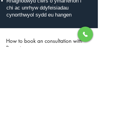
Rhagnodwyd cwrs o ymarferion i
chi ac unrhyw ddyfeisiadau
cynorthwyol sydd eu hangen
How to book an consultation with
Puneet.
To get in contact with Puneet all you
need to do is press one of the buttons
below, alternatively you can send him
an email directly using
puneetnarula@gmail.com
You can also
contact him by telephone between the
hours of 9am until 5pm on
+44 7917
543536
where he will be happy to
assist you.