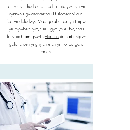
amser yn rhad ac am ddim, nid yw hyn yn
cynnwys gwasanaethau Ffisiotherapi a all
fod yn daladwy. Mae gofal croen yn Lerpwl
yn rhywbeth rydyn ni i gyd yn ei fwynhau
felly beth am gysylltu
Hannah
ein harbenigwr
gofal croen ynghylch eich ymholiad gofal
croen.