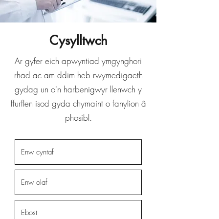
Cysylltwch
Ar gyfer eich apwyntiad ymgynghori
rhad ac am ddim heb rwymedigaeth
gydag un o'n harbenigwyr llenwch y
ffurflen isod gyda chymaint o fanylion â
phosibl.