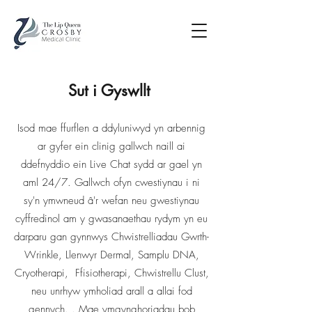
Sut i Gyswllt
Isod mae ffurflen a ddyluniwyd yn arbennig
ar gyfer ein clinig gallwch naill ai
ddefnyddio ein Live Chat sydd ar gael yn
aml 24/7. Gallwch ofyn cwestiynau i ni
sy'n ymwneud â'r wefan neu gwestiynau
cyffredinol am y gwasanaethau rydym yn eu
darparu gan gynnwys Chwistrelliadau Gwrth-
Wrinkle, Llenwyr Dermal, Samplu DNA,
Cryotherapi, Ffisiotherapi, Chwistrellu Clust,
neu unrhyw ymholiad arall a allai fod
gennych. . Mae ymgynghoriadau bob